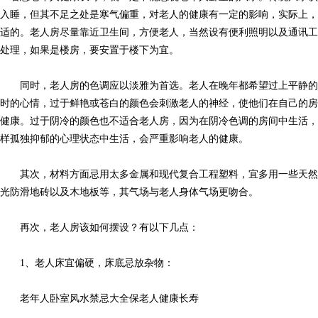
入睡，但其不足之处是寒气偏重，对老人的健康有一定的影响，实际上
适的。老人房尽量靠近卫生间，方便老人，当然设有便利照明以及通讯
处理，如果是楼房，要安置于楼下为宜。
同时，老人房的色调应以淡雅为首选。老人在晚年都希望过上平静的
时的心情，过于鲜艳或苍白的颜色会刺激老人的神经，使他们在自己的
健康。过于阴冷的颜色也不适合老人房，因为在阴冷色调的房间中生活
样孤独抑郁的心理状态中生活，会严重影响老人的健康。
其次，材料方面忌用太多金属和现代复合工程塑料，宜多用一些天然
光防滑地砖以及木地板等，其气场与老人身体气场更吻合。
再次，老人房该如何摆设？有以下几点：
1、老人床宜偏硬，床底忌放杂物：
老年人卧室风水禁忌大全保老人健康长寿