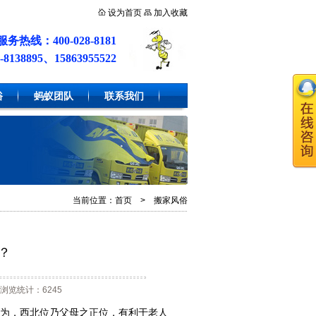
设为首页
加入收藏
务热线：400-028-8181
38895、15863955522
俗
蚂蚁团队
联系我们
当前位置：
首页
>
搬家风俗
？
浏览统计：6245
为，西北位乃父母之正位，有利于老人